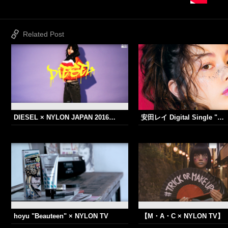
Related Post
DIESEL × NYLON JAPAN 2016…
安田レイ Digital Single "…
hoyu "Beauteen" × NYLON TV
【M・A・C × NYLON TV】